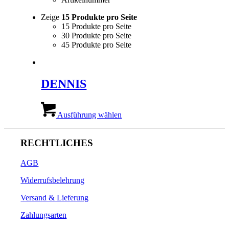
Zeige
15 Produkte pro Seite
15 Produkte pro Seite
30 Produkte pro Seite
45 Produkte pro Seite
DENNIS
Dieses
Produkt
Ausführung wählen
weist
mehrere
Varianten
RECHTLICHES
auf.
Die
AGB
Optionen
können
Widerrufsbelehrung
auf
der
Versand & Lieferung
Produktseite
Zahlungsarten
gewählt
werden