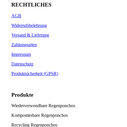
gewählt
Varianten
RECHTLICHES
werden
auf.
Die
AGB
Optionen
können
Widerrufsbelehrung
auf
der
Versand & Lieferung
Produktseite
Zahlungsarten
gewählt
werden
Impressum
Datenschutz
Produktsicherheit (GPSR)
Produkte
Wiederverwendbare Regenponchos
Kompostierbare Regenponchos
Recycling Regenponchos