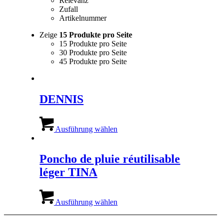
Relevanz
Zufall
Artikelnummer
Zeige
15 Produkte pro Seite
15 Produkte pro Seite
30 Produkte pro Seite
45 Produkte pro Seite
DENNIS
Dieses
Produkt
Ausführung wählen
weist
mehrere
Varianten
Poncho de pluie réutilisable
auf.
léger TINA
Die
Optionen
können
Dieses
auf
Produkt
Ausführung wählen
der
weist
Produktseite
mehrere