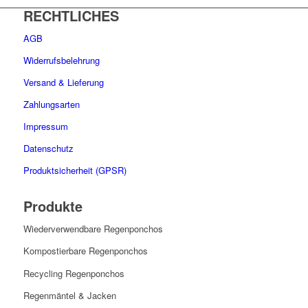
RECHTLICHES
weist
mehrere
AGB
Varianten
auf.
Widerrufsbelehrung
Die
Versand & Lieferung
Optionen
können
Zahlungsarten
auf
Impressum
der
Produktseite
Datenschutz
gewählt
Produktsicherheit (GPSR)
werden
Produkte
Wiederverwendbare Regenponchos
Kompostierbare Regenponchos
Recycling Regenponchos
Regenmäntel & Jacken