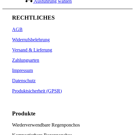
Produkt
Ausführung wählen
der
weist
Produktseite
mehrere
gewählt
Varianten
RECHTLICHES
werden
auf.
Die
AGB
Optionen
können
Widerrufsbelehrung
auf
der
Versand & Lieferung
Produktseite
Zahlungsarten
gewählt
werden
Impressum
Datenschutz
Produktsicherheit (GPSR)
Produkte
Wiederverwendbare Regenponchos