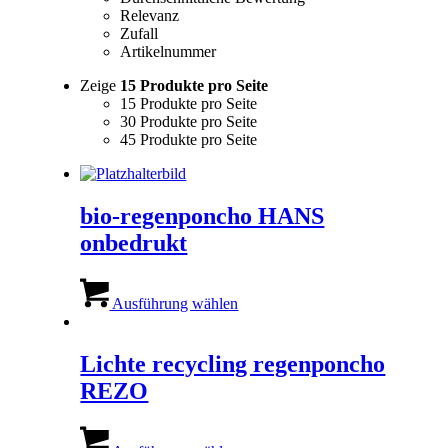
Relevanz
Zufall
Artikelnummer
Zeige
15 Produkte pro Seite
15 Produkte pro Seite
30 Produkte pro Seite
45 Produkte pro Seite
bio-regenponcho HANS
onbedrukt
Dieses
Produkt
Ausführung wählen
weist
mehrere
Varianten
Lichte recycling regenponcho
auf.
REZO
Die
Optionen
können
Dieses
auf