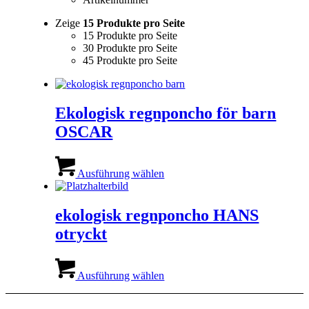
Zeige
15 Produkte pro Seite
15 Produkte pro Seite
30 Produkte pro Seite
45 Produkte pro Seite
Ekologisk regnponcho för barn
OSCAR
Dieses
Produkt
Ausführung wählen
weist
mehrere
Varianten
ekologisk regnponcho HANS
auf.
otryckt
Die
Optionen
können
Dieses
auf
Produkt
Ausführung wählen
der
weist
Produktseite
mehrere