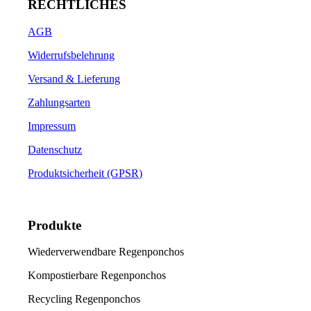
gewählt
Varianten
RECHTLICHES
werden
auf.
Die
AGB
Optionen
können
Widerrufsbelehrung
auf
der
Versand & Lieferung
Produktseite
Zahlungsarten
gewählt
werden
Impressum
Datenschutz
Produktsicherheit (GPSR)
Produkte
Wiederverwendbare Regenponchos
Kompostierbare Regenponchos
Recycling Regenponchos