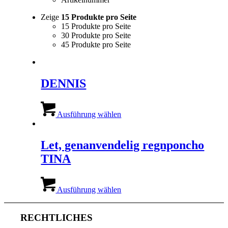
Zeige
15 Produkte pro Seite
15 Produkte pro Seite
30 Produkte pro Seite
45 Produkte pro Seite
DENNIS
Dieses
Produkt
Ausführung wählen
weist
mehrere
Varianten
Let, genanvendelig regnponcho
auf.
TINA
Die
Optionen
können
Dieses
auf
Produkt
Ausführung wählen
der
weist
Produktseite
mehrere
gewählt
Varianten
RECHTLICHES
werden
auf.