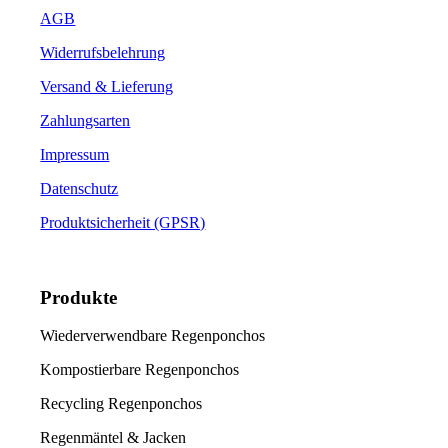
Die
AGB
Optionen
können
Widerrufsbelehrung
auf
der
Versand & Lieferung
Produktseite
Zahlungsarten
gewählt
werden
Impressum
Datenschutz
Produktsicherheit (GPSR)
Produkte
Wiederverwendbare Regenponchos
Kompostierbare Regenponchos
Recycling Regenponchos
Regenmäntel & Jacken