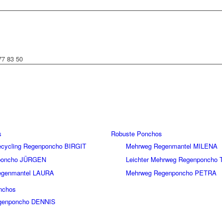
77 83 50
s
Robuste Ponchos
Recycling Regenponcho BIRGIT
Mehrweg Regenmantel MILENA
nponcho JÜRGEN
Leichter Mehrweg Regenponcho 
Regenmantel LAURA
Mehrweg Regenponcho PETRA
nchos
genponcho DENNIS