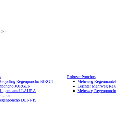
3 50
s
Robuste Ponchos
 Recycling Regenponcho BIRGIT
Mehrweg Regenmante
enponcho JÜRGEN
Leichter Mehrweg Re
r Regenmantel LAURA
Mehrweg Regenponc
onchos
Regenponcho DENNIS