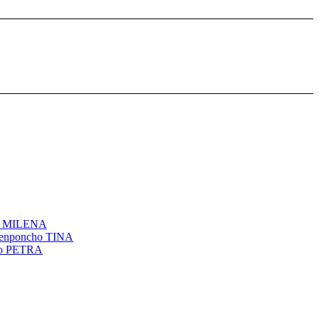
l MILENA
genponcho TINA
ho PETRA