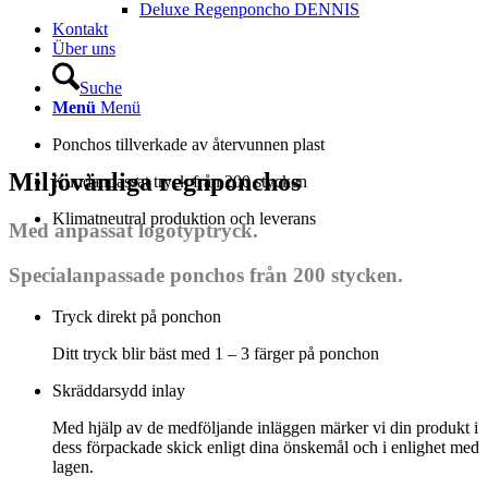
Deluxe Regenponcho DENNIS
Kontakt
Über uns
Suche
Menü
Menü
Ponchos tillverkade av återvunnen plast
Miljövänliga regnponchos
Kundanpassat tryck från 200 stycken
Klimatneutral produktion och leverans
Med anpassat logotyptryck.
Specialanpassade ponchos från 200 stycken.
Tryck direkt på ponchon
Ditt tryck blir bäst med 1 – 3 färger på ponchon
Skräddarsydd inlay
Med hjälp av de medföljande inläggen märker vi din produkt i
dess förpackade skick enligt dina önskemål och i enlighet med
lagen.