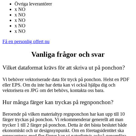
Övriga leverantörer
x NO
x NO
x NO
x NO
x NO
Få en personlig offert nu
Vanliga frågor och svar
Vilket dataformat krävs för att skriva ut på ponchon?
Vi behöver vektoriserade data för tryck på ponchon. Helst en PDF
eller EPS. Om du inte har detta kan vi också hjälpa dig och
vektorisera en JPG om det behövs, kontakta oss bara.
Hur många färger kan tryckas på regnponchon?
Beroende på vilken materialtyp regnponchon har kan upp till 10
färger tryckas på ponchon. Vi rekommenderar generellt att man
trycker 1 till 2 färger på ponchon. Detta är det bästa beslutet både
ekonomiskt och ur designsynpunkt. Om en företagsidentitet ska
representeras med fler färger kan vi naturligtvis också genomföra