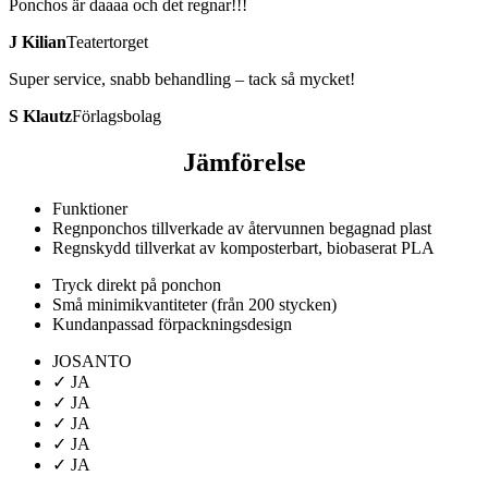
Ponchos är daaaa och det regnar!!!
J Kilian
Teatertorget
Super service, snabb behandling – tack så mycket!
S Klautz
Förlagsbolag
Jämförelse
Funktioner
Regnponchos tillverkade av återvunnen begagnad plast
Regnskydd tillverkat av komposterbart, biobaserat PLA
Tryck direkt på ponchon
Små minimikvantiteter (från 200 stycken)
Kundanpassad förpackningsdesign
JOSANTO
✓ JA
✓ JA
✓ JA
✓ JA
✓ JA