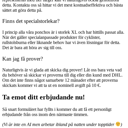
detta. Kontakta oss så hittar vi det mest kostnadseffektiva och bästa
sättet att göra detta på.
Finns det specialstorlekar?
I princip alla våra ponchos är i storlek XL och har hittills passat alla.
När det gäller specialanpassade produkter för cyklister,
rullstolsburna eller liknande behov har vi även lösningar för detta.
Det är bara att höra av sig till oss.
Kan jag få prover?
Naturligtvis är vi glada att skicka dig prover! Låt oss bara veta vad
du behöver så skickar vi proverna till dig eller din kund med DHL.
Om det inte finns något samarbete 12 månader efter att proverna
skickats kommer vi att ta ut en nominell avgift på 10 €.
Ta emot ditt erbjudande nu!
Så snart formuläret har fyllts i kommer du att få ett personligt
erbjudande från oss inom den närmaste timmen.
(Vi är inte en AI men arbetar ibland på natten under topptider
)