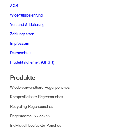
mehrere
AGB
Varianten
auf.
Widerrufsbelehrung
Die
Versand & Lieferung
Optionen
können
Zahlungsarten
auf
Impressum
der
Produktseite
Datenschutz
gewählt
Produktsicherheit (GPSR)
werden
Produkte
Wiederverwendbare Regenponchos
Kompostierbare Regenponchos
Recycling Regenponchos
Regenmäntel & Jacken
Individuell bedruckte Ponchos