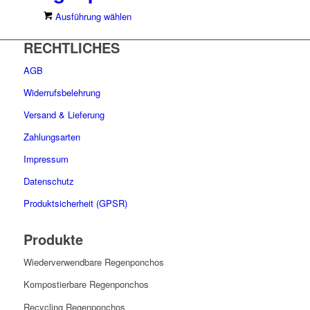
können
Dieses
Ausführung wählen
auf
Produkt
der
RECHTLICHES
weist
Produktseite
mehrere
gewählt
AGB
Varianten
werden
auf.
Widerrufsbelehrung
Die
Versand & Lieferung
Optionen
können
Zahlungsarten
auf
Impressum
der
Produktseite
Datenschutz
gewählt
Produktsicherheit (GPSR)
werden
Produkte
Wiederverwendbare Regenponchos
Kompostierbare Regenponchos
Recycling Regenponchos