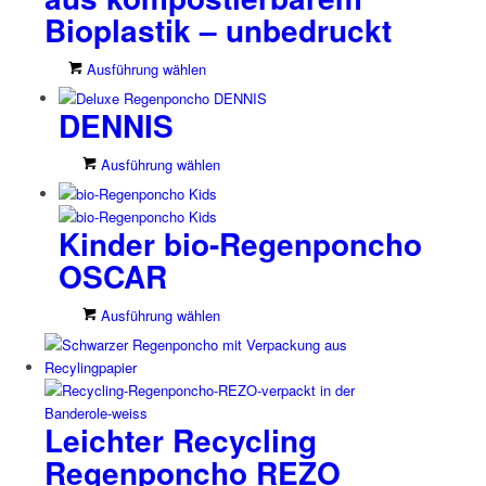
Bioplastik – unbedruckt
Dieses
Ausführung wählen
Produkt
DENNIS
weist
mehrere
Varianten
Dieses
Ausführung wählen
auf.
Produkt
Die
weist
Optionen
Kinder bio-Regenponcho
mehrere
können
Varianten
OSCAR
auf
auf.
der
Die
Dieses
Ausführung wählen
Produktseite
Optionen
Produkt
gewählt
können
weist
werden
auf
mehrere
der
Varianten
Produktseite
Leichter Recycling
auf.
gewählt
Die
werden
Regenponcho REZO
Optionen