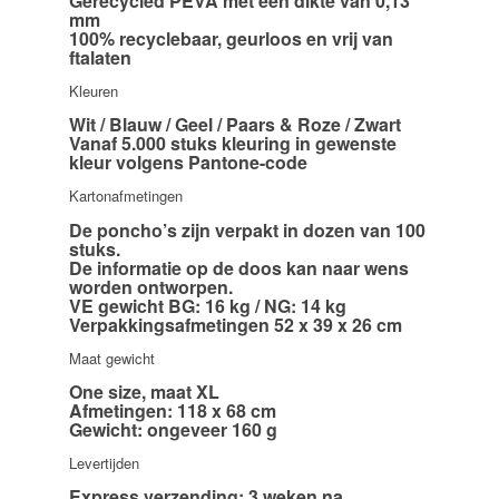
Gerecycled PEVA met een dikte van 0,13
mm
100% recyclebaar, geurloos en vrij van
ftalaten
Kleuren
Wit / Blauw / Geel / Paars & Roze / Zwart
Vanaf 5.000 stuks kleuring in gewenste
kleur volgens Pantone-code
Kartonafmetingen
De poncho’s zijn verpakt in dozen van 100
stuks.
De informatie op de doos kan naar wens
worden ontworpen.
VE gewicht BG: 16 kg / NG: 14 kg
Verpakkingsafmetingen 52 x 39 x 26 cm
Maat gewicht
One size, maat XL
Afmetingen: 118 x 68 cm
Gewicht: ongeveer 160 g
Levertijden
Express verzending: 3 weken na