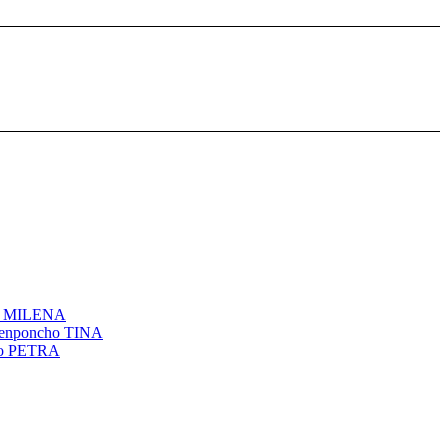
l MILENA
genponcho TINA
ho PETRA