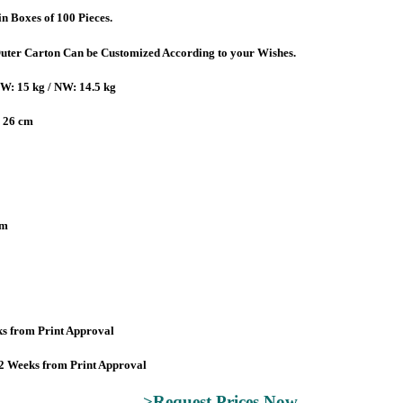
n Boxes of 100 Pieces.
Outer Carton Can be Customized According to your Wishes.
W: 15 kg / NW: 14.5 kg
x 26 cm
Cm
ks from Print Approval
2 Weeks from Print Approval
>Request Prices Now