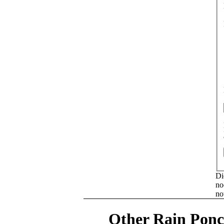
Di
no
no
Other Rain Ponc