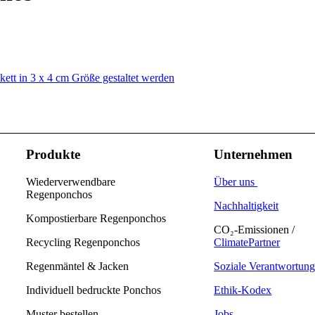
Produkte
Unternehmen
Wiederverwendbare
Über uns
Regenponchos
Nachhaltigkeit
Kompostierbare Regenponchos
CO₂-Emissionen /
Recycling Regenponchos
ClimatePartner
Regenmäntel & Jacken
Soziale Verantwortun
Individuell bedruckte Ponchos
Ethik-Kodex
Muster bestellen
Jobs