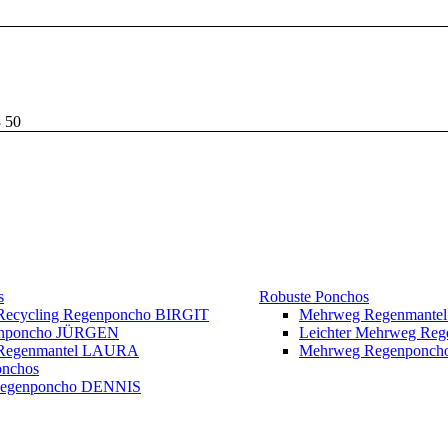
3 50
s
Robuste Ponchos
 Recycling Regenponcho BIRGIT
Mehrweg Regenmante
enponcho JÜRGEN
Leichter Mehrweg Re
r Regenmantel LAURA
Mehrweg Regenponc
onchos
Regenponcho DENNIS