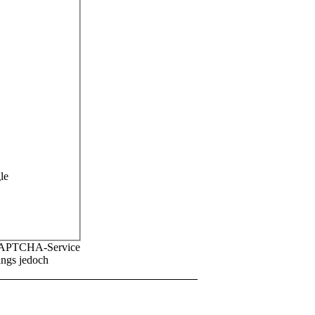
le
reCAPTCHA-Service
angs jedoch