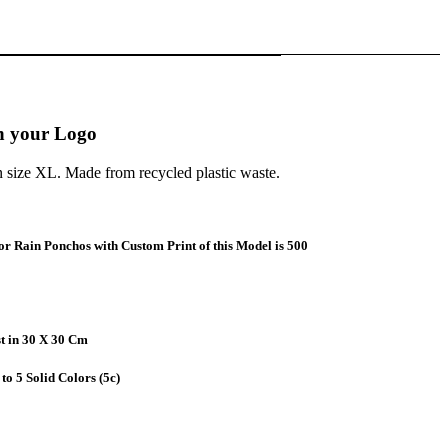
h your Logo
n size XL. Made from recycled plastic waste.
 Rain Ponchos with Custom Print of this Model is 500
st in 30 X 30 Cm
to 5 Solid Colors (5c)