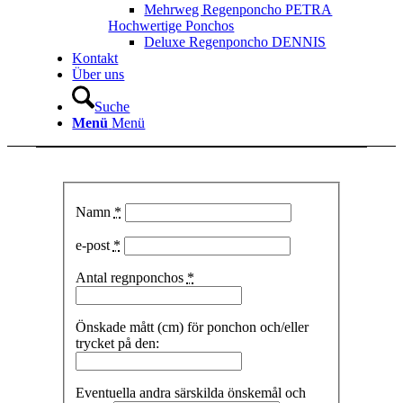
Mehrweg Regenponcho PETRA
Hochwertige Ponchos
Deluxe Regenponcho DENNIS
Kontakt
Über uns
Suche
Menü
Menü
Namn
*
e-post
*
Antal regnponchos
*
Önskade mått (cm) för ponchon och/eller
trycket på den:
Eventuella andra särskilda önskemål och