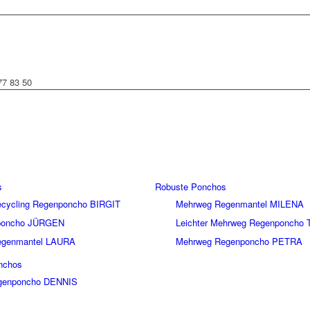
77 83 50
s
Robuste Ponchos
Recycling Regenponcho BIRGIT
Mehrweg Regenmantel MILENA
nponcho JÜRGEN
Leichter Mehrweg Regenponcho 
Regenmantel LAURA
Mehrweg Regenponcho PETRA
nchos
genponcho DENNIS