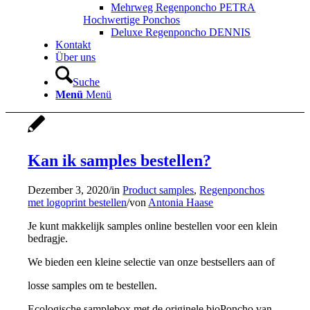
Mehrweg Regenponcho PETRA
Hochwertige Ponchos
Deluxe Regenponcho DENNIS
Kontakt
Über uns
Suche
Menü
Menü
Kan ik samples bestellen?
Dezember 3, 2020
/
in
Product samples
,
Regenponchos
met logoprint bestellen
/
von
Antonia Haase
Je kunt makkelijk samples online bestellen voor een klein
bedragje.
We bieden een kleine selectie van onze bestsellers aan of
losse samples om te bestellen.
Ecologische samplebox met de originele bioPoncho van