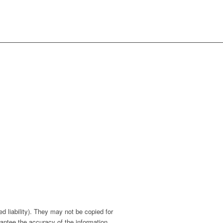
d liability). They may not be copied for
antee the accuracy of the information