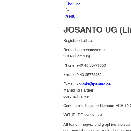
Über uns
Menü
JOSANTO UG (Limi
Registered office:
Rothenbaumchaussee 20
20148 Hamburg
Phone: +49 40 35778350
Fax: +49 40 35778352
E-mail:
kontakt@josanto.de
Managing Partner:
Joscha Franke
Commercial Register Number: HRB 12
VAT ID: DE 290395561
All texts, images, and graphics are subj
commercial purposes or distribution, no