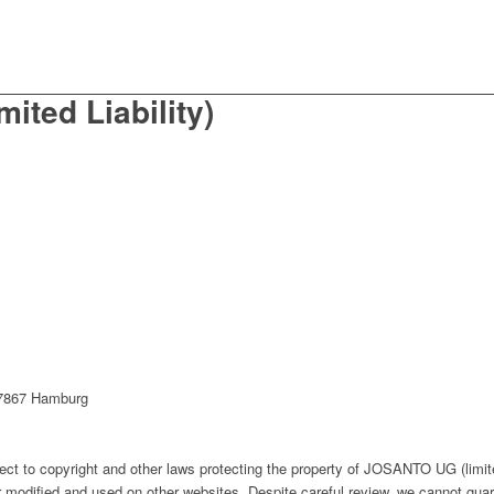
ted Liability)
 7867 Hamburg
ect to copyright and other laws protecting the property of JOSANTO UG (limite
r modified and used on other websites. Despite careful review, we cannot guar