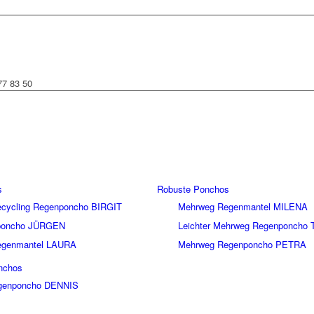
77 83 50
s
Robuste Ponchos
Recycling Regenponcho BIRGIT
Mehrweg Regenmantel MILENA
nponcho JÜRGEN
Leichter Mehrweg Regenponcho 
Regenmantel LAURA
Mehrweg Regenponcho PETRA
nchos
genponcho DENNIS