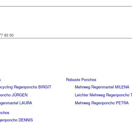
77 83 50
s
Robuste Ponchos
Recycling Regenponcho BIRGIT
Mehrweg Regenmantel MILENA
nponcho JÜRGEN
Leichter Mehrweg Regenponcho 
Regenmantel LAURA
Mehrweg Regenponcho PETRA
nchos
genponcho DENNIS