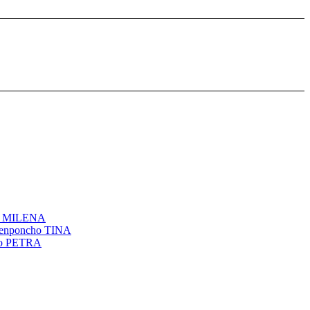
l MILENA
genponcho TINA
ho PETRA