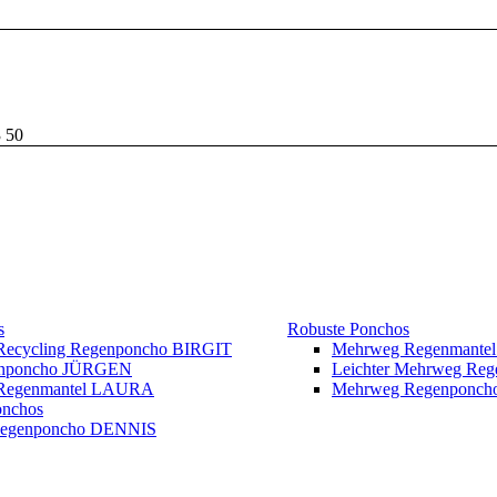
3 50
s
Robuste Ponchos
 Recycling Regenponcho BIRGIT
Mehrweg Regenmante
enponcho JÜRGEN
Leichter Mehrweg Re
r Regenmantel LAURA
Mehrweg Regenponc
onchos
Regenponcho DENNIS