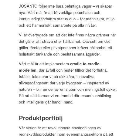
JOSANTO följer inte bara befintliga vägar – vi skapar
nya. Vårt mål är att förverkliga potentialen och
kontinuerligt förbättra status quo – för människor, miljö
och ett harmoniskt samarbete på alla nivåer.
Vi är övertygade om att det inte finns några gränser när
det gäller att sträva efter hållbarhet. Oavsett om det
gäller företag eller privatpersoner kräver hållbarhet ett
holistiskt tänkande och beslutsamma åtgärder.
Vårt mål är att implementera
cradle-to-cradle-
modellen
, där avfall och rester tillhör det förflutna.
Istället fokuserar vi på cirkulära, innovativa
tillvägagångssätt där varje byggsten – inspirerad av
naturen – blir en del av en sluten och meningsfull cykel.
På så sätt formar vi en framtid där resurshushållning
och intelligens går hand i hand.
Produktportfölj
Vår vision är att revolutionera användningen av
regnskyddsprodukter inom evenemangssektorn på ett