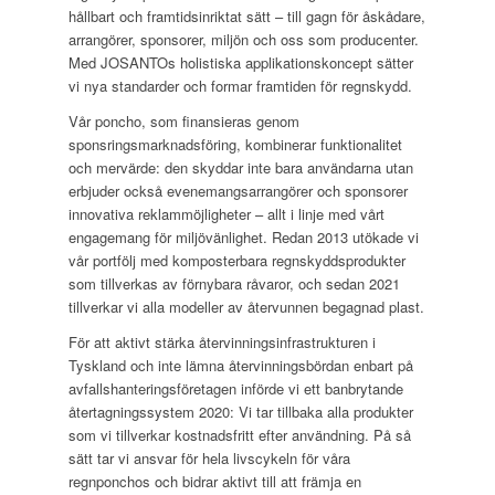
hållbart och framtidsinriktat sätt – till gagn för åskådare,
arrangörer, sponsorer, miljön och oss som producenter.
Med JOSANTOs holistiska applikationskoncept sätter
vi nya standarder och formar framtiden för regnskydd.
Vår poncho, som finansieras genom
sponsringsmarknadsföring, kombinerar funktionalitet
och mervärde: den skyddar inte bara användarna utan
erbjuder också evenemangsarrangörer och sponsorer
innovativa reklammöjligheter – allt i linje med vårt
engagemang för miljövänlighet. Redan 2013 utökade vi
vår portfölj med komposterbara regnskyddsprodukter
som tillverkas av förnybara råvaror, och sedan 2021
tillverkar vi alla modeller av återvunnen begagnad plast.
För att aktivt stärka återvinningsinfrastrukturen i
Tyskland och inte lämna återvinningsbördan enbart på
avfallshanteringsföretagen införde vi ett banbrytande
återtagningssystem 2020: Vi tar tillbaka alla produkter
som vi tillverkar kostnadsfritt efter användning. På så
sätt tar vi ansvar för hela livscykeln för våra
regnponchos och bidrar aktivt till att främja en