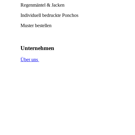
Regenmäntel & Jacken
Individuell bedruckte Ponchos
Muster bestellen
Unternehmen
Über uns
Nachhaltigkeit
CO₂-Emissionen /
ClimatePartner
Soziale Verantwortung
Ethik-Kodex
Jobs
Kontakt