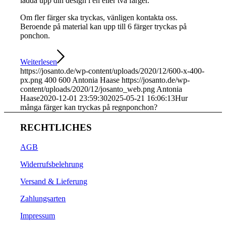
ladda upp din design i en eller två färger.
Om fler färger ska tryckas, vänligen kontakta oss.
Beroende på material kan upp till 6 färger tryckas på
ponchon.
Weiterlesen
https://josanto.de/wp-content/uploads/2020/12/600-x-400-
px.png
400
600
Antonia Haase
https://josanto.de/wp-
content/uploads/2020/12/josanto_web.png
Antonia
Haase
2020-12-01 23:59:30
2025-05-21 16:06:13
Hur
många färger kan tryckas på regnponchon?
RECHTLICHES
AGB
Widerrufsbelehrung
Versand & Lieferung
Zahlungsarten
Impressum