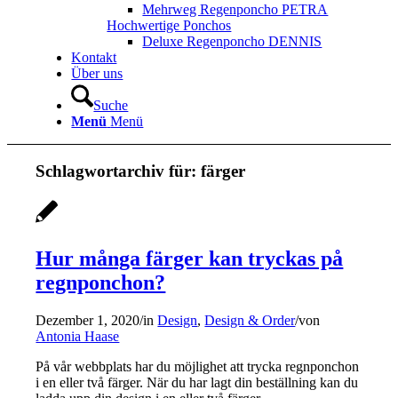
Mehrweg Regenponcho PETRA
Hochwertige Ponchos
Deluxe Regenponcho DENNIS
Kontakt
Über uns
Suche
Menü
Menü
Schlagwortarchiv für:
färger
Hur många färger kan tryckas på
regnponchon?
Dezember 1, 2020
/
in
Design
,
Design & Order
/
von
Antonia Haase
På vår webbplats har du möjlighet att trycka regnponchon
i en eller två färger. När du har lagt din beställning kan du