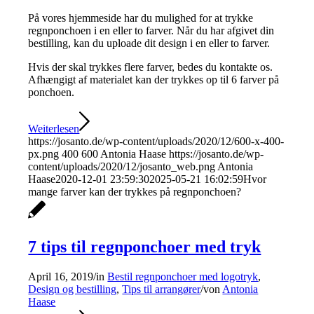
På vores hjemmeside har du mulighed for at trykke
regnponchoen i en eller to farver. Når du har afgivet din
bestilling, kan du uploade dit design i en eller to farver.
Hvis der skal trykkes flere farver, bedes du kontakte os.
Afhængigt af materialet kan der trykkes op til 6 farver på
ponchoen.
Weiterlesen
https://josanto.de/wp-content/uploads/2020/12/600-x-400-
px.png
400
600
Antonia Haase
https://josanto.de/wp-
content/uploads/2020/12/josanto_web.png
Antonia
Haase
2020-12-01 23:59:30
2025-05-21 16:02:59
Hvor
mange farver kan der trykkes på regnponchoen?
7 tips til regnponchoer med tryk
April 16, 2019
/
in
Bestil regnponchoer med logotryk
,
Design og bestilling
,
Tips til arrangører
/
von
Antonia
Haase