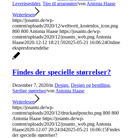
Leveringstider
,
Tips til arrangører
/
von
Antonia Haase
Weiterlesen
https://josanto.de/wp-
content/uploads/2020/12/weltweit_kostenlos_icon.png
800
800
Antonia Haase
https://josanto.de/wp-
content/uploads/2020/12/josanto_web.png
Antonia
Haase
2020-12-12 18:21:59
2025-05-21 16:06:24
Online
ekspresforsendelse
Findes der specielle størrelser?
Dezember 7, 2020
/
in
Design
,
Design og bestilling
,
Særlige størrelser
/
von
Antonia Haase
Weiterlesen
https://josanto.de/wp-
content/uploads/2020/12/druckaufponcho.png
800
800
Antonia Haase
https://josanto.de/wp-
content/uploads/2020/12/josanto_web.png
Antonia
Haase
2020-12-07 20:24:04
2025-05-21 16:06:15
Findes
der specielle størrelser?