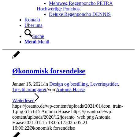
Mehrweg Regenponcho PETRA
Hochwertige Ponchos
Deluxe Regenponcho DENNIS
Kontakt
Über uns
Suche
Menü
Menü
Økonomisk forsendelse
Januar 15, 2021
/
in
Design og bestilling
,
Leveringstider
,
Tips til arrangører
/
von
Antonia Haase
Weiterlesen
https://josanto.de/wp-content/uploads/2021/01/icon_train-
1.png
615
615
Antonia Haase
https://josanto.de/wp-
content/uploads/2020/12/josanto_web.png
Antonia
Haase
2021-01-15 13:05:17
2025-05-21
16:00:22
Økonomisk forsendelse