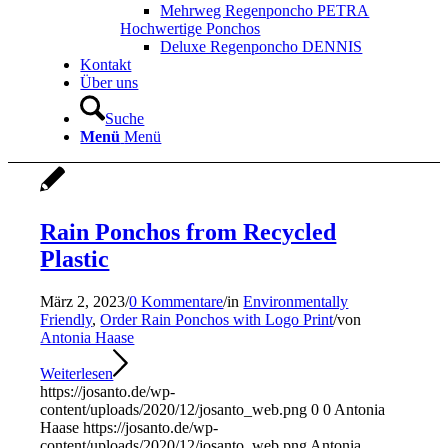
Mehrweg Regenponcho PETRA
Hochwertige Ponchos
Deluxe Regenponcho DENNIS
Kontakt
Über uns
Suche
Menü
Menü
Rain Ponchos from Recycled
Plastic
März 2, 2023
/
0 Kommentare
/
in
Environmentally
Friendly
,
Order Rain Ponchos with Logo Print
/
von
Antonia Haase
Weiterlesen
https://josanto.de/wp-
content/uploads/2020/12/josanto_web.png
0
0
Antonia
Haase
https://josanto.de/wp-
content/uploads/2020/12/josanto_web.png
Antonia