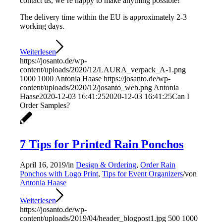
contact us, we’re happy to make anything possible!
The delivery time within the EU is approximately 2-3
working days.
Weiterlesen
https://josanto.de/wp-
content/uploads/2020/12/LAURA_verpack_A-1.png
1000
1000
Antonia Haase
https://josanto.de/wp-
content/uploads/2020/12/josanto_web.png
Antonia
Haase
2020-12-03 16:41:25
2020-12-03 16:41:25
Can I
Order Samples?
7 Tips for Printed Rain Ponchos
April 16, 2019
/
in
Design & Ordering
,
Order Rain
Ponchos with Logo Print
,
Tips for Event Organizers
/
von
Antonia Haase
Weiterlesen
https://josanto.de/wp-
content/uploads/2019/04/header_blogpost1.jpg
500
1000