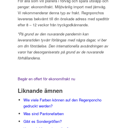
För alla som vill planera i förväg och spara utsläpp och
pengar: ekonomifrakt. Miljövänlig import med järnväg.
Vi rekommenderar denna typ av frakt. Regnponchos
levereras bekvämt till din önskade adress med speditör
efter 8 – 12 veckor från tryckgodkännande.
*På grund av den nuvarande pandemin kan
leveranstiden tyvärr förlängas med några dagar, vi ber
om din förståelse. Den internationella avsändningen av
varor har desorganiserats på grund av de nuvarande
förhållandena.
Begär en offert för ekonomifrakt nu
Liknande ämnen
Wie viele Farben können auf den Regenponcho
gedruckt werden?
Was sind Pantonefarben
Gibt es Sondergrößen?