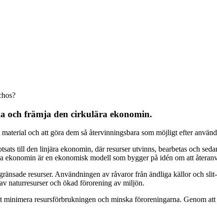
chos?
ga och främja den cirkulära ekonomin.
t material och att göra dem så återvinningsbara som möjligt efter använ
sats till den linjära ekonomin, där resurser utvinns, bearbetas och sedan
a ekonomin är en ekonomisk modell som bygger på idén om att återanvän
ränsade resurser. Användningen av råvaror från ändliga källor och slit
e av naturresurser och ökad förorening av miljön.
l att minimera resursförbrukningen och minska föroreningarna. Genom att