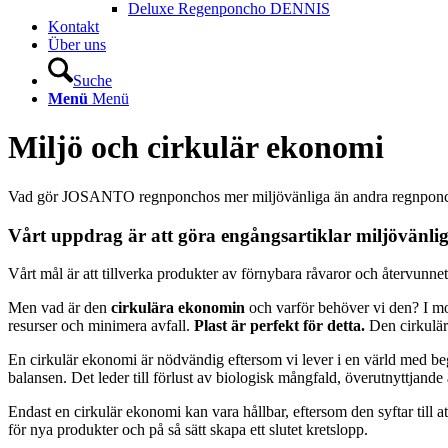
Deluxe Regenponcho DENNIS
Kontakt
Über uns
Suche
Menü
Menü
Miljö och cirkulär ekonomi
Vad gör JOSANTO regnponchos mer miljövänliga än andra regnpon
Vårt uppdrag är att göra engångsartiklar miljövänli
Vårt mål är att tillverka produkter av förnybara råvaror och återvunne
Men vad är den
cirkulära ekonomin
och varför behöver vi den? I mot
resurser och minimera avfall.
Plast är perfekt för detta.
Den cirkulär
En cirkulär ekonomi är nödvändig eftersom vi lever i en värld med beg
balansen. Det leder till förlust av biologisk mångfald, överutnyttjand
Endast en cirkulär ekonomi kan vara hållbar, eftersom den syftar til
för nya produkter och på så sätt skapa ett slutet kretslopp.