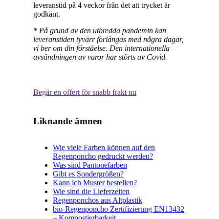
leveranstid på 4 veckor från det att trycket är
godkänt.
* På grund av den utbredda pandemin kan
leveranstiden tyvärr förlängas med några dagar,
vi ber om din förståelse. Den internationella
avsändningen av varor har störts av Covid.
Begär en offert för snabb frakt nu
Liknande ämnen
Wie viele Farben können auf den
Regenponcho gedruckt werden?
Was sind Pantonefarben
Gibt es Sondergrößen?
Kann ich Muster bestellen?
Wie sind die Lieferzeiten
Regenponchos aus Altplastik
bio-Regenponcho Zertifizierung EN13432
– Kompostierbarkeit