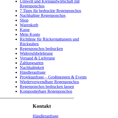
Umwelt und Kreislaufwirtschaft mit
Regenponchos
7 Tipps für bedruckte Regenponchos
Nachhaltige Regenponchos
Shop
Warenkorb
Kasse
Mein Konto
Richtlinie für Rückerstattungen und
Rückgaben
Regenponchos bedrucken
Widerrufsbelehrung
Versand & Lieferung
Zahlungsarten
Nachhaltigkeit
Händleranfrage
Projektanfrage – Großmengen & Events
Wiederverwendbare Regenponchos
Regenponchos bedrucken lassen
Kompostierbare Regenponchos
Kontakt
Händleranfrage