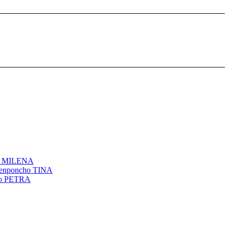
l MILENA
genponcho TINA
ho PETRA