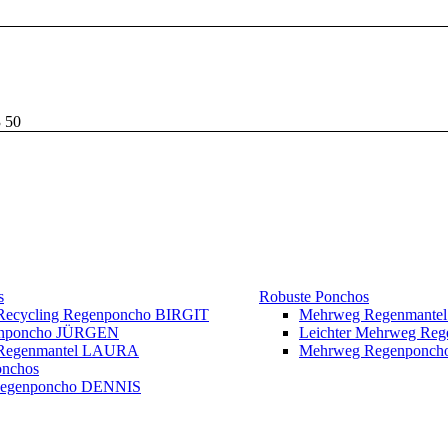
3 50
s
Robuste Ponchos
 Recycling Regenponcho BIRGIT
Mehrweg Regenmante
enponcho JÜRGEN
Leichter Mehrweg Re
r Regenmantel LAURA
Mehrweg Regenponc
onchos
Regenponcho DENNIS