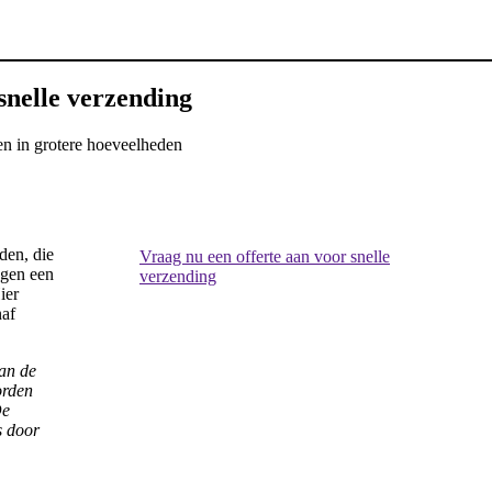
snelle verzending
en in grotere hoeveelheden
den, die
Vraag nu een offerte aan voor snelle
tegen een
verzending
ier
naf
an de
orden
De
s door